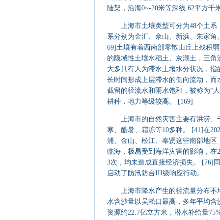
陆架，沿海0~-20米等深线.62平方千米
上海市土壤类型可分为48个土系，涉
系分别为金汇、佘山、新浜、朱家角、
69]土壤有着西南部零散山丘上残
的隐域性土壤水稻土、灰潮土，三角洲
大多具有人为滞水土壤水分状况，指
长时间形成上层滞水的侧向流动，而
截留的径流水和雨水饱和，被称为“人
耕种，地力等级较高。 [169]
上海市的自然灾害主要有洪涝、干
寒、酷暑、霜冻等10多种。 [41]在
浦、金山、松江、奉贤这些南部地区，
临海，极易受到海洋灾害的影响，在2
3次，均未造成直接经济损失。 [7
启动了防汛防台III级响应行动。
上海市降水产生的径流量分布不均，每
水含沙量以吴淞口最高，多年平均含沙
资源约22.7亿立方米，潜水补给量75