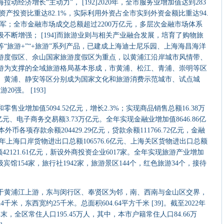
拉动经济增长“主动力”， [192]2020年，全市服务业增加值达到283
定资产投资比重达82.1%，实际利用外资占全市实到外资金额比重达94.
军；全市金融市场成交总额超过2200万亿元，多层次金融市场体系
不断增强； [194]而旅游业则与相关产业融合发展，培育了购物旅
“旅游+”“+旅游”系列产品，已建成上海迪士尼乐园、上海海昌海洋
游度假区、佘山国家旅游度假区为重点，以黄浦江沿岸城市风情带、
游为支撑的全域旅游格局基本形成，市黄浦、松江、青浦、崇明等区
、黄浦、静安等区分别成为国家文化和旅游消费示范城市、试点城
0强。 [193]
业增加值5094.52亿元，增长2.3%；实现商品销售总额16.38万
亿元、电子商务交易额3.73万亿元。全年实现金融业增加值8646.86亿
币各项存款余额204429.29亿元，贷款余额111766.72亿元，金融
全年上海口岸货物进出口总额106576.6亿元、上海关区货物进出口总额
额42121.61亿元，新设外商投资企业6017家。全年实现旅游产业增加
有星级宾馆154家，旅行社1942家，旅游景区144个，红色旅游34个，接待
黄浦江上游，东与闵行区、奉贤区为邻，南、西南与金山区交界，
，东西宽约25千米。总面积604.64平方千米 [39]。截至2022年
年末，全区常住人口195.45万人，其中，本市户籍常住人口84.66万