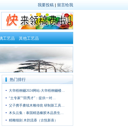
我要投稿
|
留言给我
璃工艺品
其他工艺品
热门排行
大华梧桐樾2024网站-大华梧桐樾楼…
“土专家”“田秀才”：提供一对…
父子携手赓续木雕传统 研制新工具…
木头云集：泰国精选橡胶木品质生…
精雕细刻 木韵流香（古悦新喜）