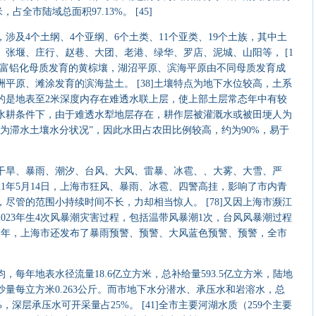
，占全市陆域总面积97.13%。 [45]
及4个土纲、4个亚纲、6个土类、11个亚类、19个土族，其中土
张堰、庄行、赵巷、大团、老港、绿华、罗店、泥城、山阳等， [1
积弱富铝化母质发育的黄棕壤，湖沼平原、滨海平原由不同母质发育成
平原、滩涂发育的滨海盐土。 [38]土壤特点为地下水位较高，土系
的是地表至2米深度内存在难透水联上层，使上部土层常态年中有较
水耕条件下，由于难透水犁地层存在，耕作层被灌溉水或被田埂人为
为滞水土壤水分状况”，因此水田占农田比例较高，约为90%，易于
旱、暴雨、潮汐、台风、大风、雷暴、冰雹、、大雾、大雪、严
2021年5月14日，上海市狂风、暴雨、冰雹、四警高挂，影响了市内青
尽管的范围小持续时间不长，力却相当惊人。 [78]又因上海市濒江
023年生4次风暴潮灾害过程，包括温带风暴潮1次，台风风暴潮过程
6]同年，上海市还发布了暴雨预警、预警、大风蓝色预警、预警，全市
年地表水径流量18.6亿立方米，总补给量593.5亿立方米，陆地
量每立方米0.263公斤。而市地下水分潜水、承压水和岩溶水，总
%，深层承压水可开采量占25%。 [41]全市主要河湖水质（259个主要