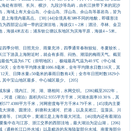
江入海处有崇明、长兴、横沙、九段沙等岛屿，由长江挟带下来的泥沙
岛，海域上有大金山岛、小金山岛、浮山岛、佘山岛等基岩岛，皆为
，是上海境内最高点。 [38] [44]全境具有3种不同的地貌，即碟形洼
点为西部淀山湖一带的淀泖洼地，海拔仅1～2米；泗泾、亭林、金卫
地，海拔4米左右；浦东钦公塘以东地区为滨海平原，海拔4～5米。
四季分明、日照充分、雨量充沛，四季通常春秋较短、冬夏较长，
长江下游及上海附近时，就会有多雨、闷热、潮湿的梅雨天气。截至
极端最低气温为6.7℃（崇明地区）、极端最高气温为40.9℃（中心城
50天；全市年平均降水量1086.8毫米，全年平均降水日数116天，其
12天、日降水量≥50毫米的暴雨日数有4天；全市年日照时数1829小
时，其中宝山地区最多、中心城区最少。 [205]
，境内江、河、湖、塘相间，水网交织。 [206]截至2022年，
，河道（湖泊）面积共652.9355平方千米，河湖水面率10.30％，其
面积577.4380平方千米，河网密度每平方千米4.79千米， [45]境内主要
流大泖港、圆泄泾、斜塘和太浦河、拦港，以及吴淞江、蕰藻浜、川
等。 [38]其中，黄浦江是上海市最大河流。 [46]境内还有着湖泊
45]主要集中在与江苏、浙江交界的西部洼地，最大湖泊为淀山湖， [206]
域（通称长江口外水域）以及毗连的东海陆架部分水域、南黄海部分