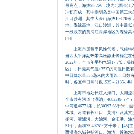
最高点，海拔98.2米；境内北面长
冲积而成，其中崇明岛是中国第三大
江口沙洲，其中大金山海拔103.70米
地、碟缘高地、江口沙洲，其中最低
一线以东的黄浦江两岸地区为碟缘高
[44]
上海市属带季风性气候，气候特征
当西太平洋副热带高压静止锋稳定在
2022年，全市年平均气温17.7℃，
区），日最高气温≥35℃的高温日数有
中日降水量≥25毫米的大雨以上日数有
时，各区年日照时数1535～2135小
上海市地处长江入海口、太湖流域东缘
全市共有河道（湖泊）46822条（个）
中河道46771条，长30397.66千米，
水域、河道有长江口、黄浦江及其支
杨河、淀浦河、大治河、金汇港、油墩港
51个，面积75.4975平方千米， [
而沿海水域包括河口、海湾、近海水