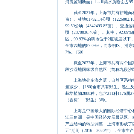
河流监测断面）Ⅱ～Ⅲ类水质断面占95.6
截至2021年，上海市共有耕地面积161978
亩）、林地81792.14公顷（1226882
99.59公顷（4342493.85亩）、交通运
顷（2870036.40亩）。其中，9
区，99.93%的耕地位于2度坡度
全市园地的87.09%，而崇明区、浦
7%。 [60]
截至2022年，上海市共有两个国
段沙湿地国家级自然区（简称九段沙区）。
上海地处东海之滨，自然区系植物
量减少， [180]全市共有野生、逸生
栽培植物2888种，包含211科1176
（香樟）（野生）3种。
上海是中国最大的国际经济中心和
江三角洲，是中国经济发展最活跃、程度
产业结构的转型调整，上海市形成了以
五”期间（2016—2020年），全市