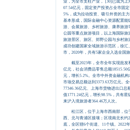
业，为全市支柱产业， [30]已成为上海
07.54亿元，固定资产投资占全市固
5%，成为拉动投资、吸引外资的主力
基本形成，国际金融中心资源配置能级
游、会展旅游、乡村旅游、康养旅游等
公园等重点旅游项目，以上海国际旅
旅游景区、旅区、郊野公园与乡村旅
成功创建国家全域旅游示范区，徐汇
市，2020年，共有5家企业入选全国旅游2
截至2023年，全市全年实现批发和零售
亿元，社会消费品零售总额18515.50
元，增长5.2%。全市中外资金融机构本外
市场交易总额达到3373.63万亿元。
77346.36亿元、上海市货物进出口总
值1771.24亿元，增长98.5%，共
来沪入境旅游者364.46万人次。
松江区，位于上海市西南部，位于
西、北与青浦区接壤；区境南北长约24千米
底，全区辖6个街道、11个镇。2022