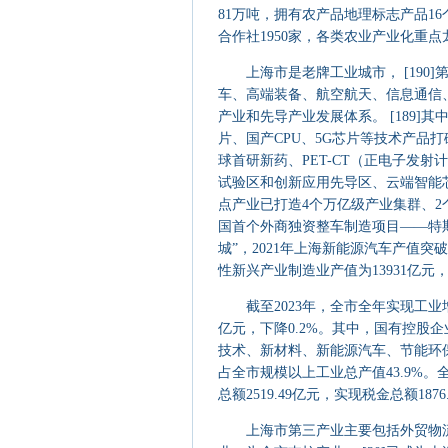
81万吨，拥有农产品地理标志产品1
合作社1950家，各类农业产业化重点龙
上海市是老牌工业城市， [190
车、高端装备、航空航天、信息通信、
产业和先导产业发展体系。 [189]
片、国产CPU、5G芯片等技术产品
球首研新药、PET-CT（正电子发
试验区和创新应用先导区、云端智能芯
点产业已打造4个万亿级产业集群、2
国首个外商独资整车制造项目——特
城”，2021年上海新能源汽车产值突破1
性新兴产业制造业产值为13931亿元，
截至2023年，全市全年实现工业增加值1
亿元，下降0.2%。其中，国有控股企
技术、新材料、新能源汽车、节能环保
占全市规模以上工业总产值43.9%。
总额2519.49亿元，实现税金总额1876.
上海市第三产业主要包括外贸物流