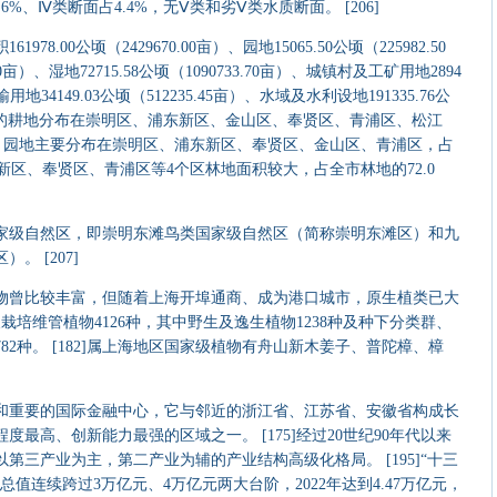
%、Ⅳ类断面占4.4%，无Ⅴ类和劣Ⅴ类水质断面。 [206]
.00公顷（2429670.00亩）、园地15065.50公顷（225982.50
.10亩）、湿地72715.58公顷（1090733.70亩）、城镇村及工矿用地2894
输用地34149.03公顷（512235.45亩）、水域及水利设地191335.76公
2.09%的耕地分布在崇明区、浦东新区、金山区、奉贤区、青浦区、松江
以下，园地主要分布在崇明区、浦东新区、奉贤区、金山区、青浦区，占
东新区、奉贤区、青浦区等4个区林地面积较大，占全市林地的72.0
家级自然区，即崇明东滩鸟类国家级自然区（简称崇明东滩区）和九
 [207]
曾比较丰富，但随着上海开埠通商、成为港口城市，原生植类已大
及栽培维管植物4126种，其中野生及逸生植物1238种及种下分类群、
属2782种。 [182]属上海地区国家级植物有舟山新木姜子、普陀樟、樟
重要的国际金融中心，它与邻近的浙江省、江苏省、安徽省构成长
最高、创新能力最强的区域之一。 [175]经过20世纪90年代以来
第三产业为主，第二产业为辅的产业结构高级化格局。 [195]“十三
生产总值连续跨过3万亿元、4万亿元两大台阶，2022年达到4.47万亿元，