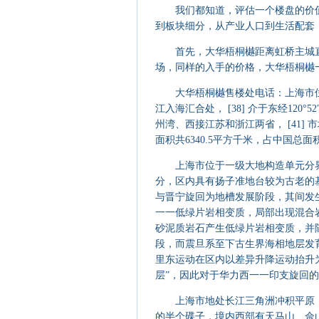
我们都知道，评估一个楼盘的价值
到板块细分，从产业人口到生活配套
首先，大华梧桐樾距离虹桥主城直
场，同样的入手的价格，大华梧桐樾
大华梧桐樾售楼处电话：上海市位
江入海汇合处， [38] 介于东经120°52
州湾、西接江苏和浙江两省， [41] 市
面积共6340.5平方千米，占中国总面积
上海市位于一级大地构造单元分界
分，区内具有扬子准地台较为古老的
与晋宁旋回为地槽发展阶段，其间发
一一低绿片岩相变质，局部出现混合
砂泥质岩石产生低绿片岩相变质，并
段，而震旦系至下古生界海相地层发
里东运动在区内以差异升降运动抬升
层”，因此对于华力西一一印支旋回的情况
上海市地处长江三角洲冲积平原，
的半个碟子，境内西部有天马山、佘