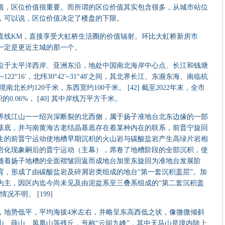
，区位价值很重要。而所谓的区位价值其实包含很多，从城市站位
，可以说，区位价值决定了楼盘的下限。
线KM，直接享受大虹桥生活圈的价值辐射。环比大虹桥新房市
一定是更近主城的那一个。
于太平洋西岸、亚洲东沿，地处中国南北海岸中心点、长江和钱塘
′~122°16′，北纬30°42′~31°48′之间，其北界长江、东濒东海、南临杭
境南北长约120千米，东西宽约100千米。 [42] 截至2022年末，全市
的0.06%， [40] 其中岸线万平方千米。
线江山一一绍兴深断裂的北西侧，属于扬子准地台北东边缘的一部
基底，并与南黄海古老结晶基底存在着某种内在的联系，前晋宁旋回
生的前晋宁运动使地槽早期沉积的火山岩与碳酸盐岩产生高绿片岩相
岩化现象嗣后的晋宁运动（主幕），席卷了地槽阶段的全部沉积，使
随着扬子地槽的全面褶皱回返而成地台加里东旋回为准地台发展阶
育，形成了由碳酸盐岩及碎屑岩类组成的地台“第一套沉积盖层”。加
为主，因区内迄今尚未见及由泥盆系至三叠系组成的“第二套沉积盖
不明。 [199]
地势低平，平均海拔4米左右，并略呈东高西低之状，像微微倾斜
山、薛山、凤凰山等残丘，号称“云间九峰”，其中天马山是境内陆上