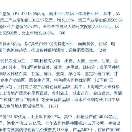
]
（P）47218.66亿元，同比2022年比上年增长5.0%。其中，第
第二产业增加值11612.97亿元，增长1.9%；第三产业增加值35509.60
地区生产总值的75.2%。全年全市居民人均可支配收入84834元，比
508元，比上年增长14.0%。 [30]
政资金5亿元，以“真金白银”促消费惠民生，面向餐饮、住宿、电
们也抓住趋势，推出各种促销活动，迎接消费高峰。 [249]
现代农业为主， [188]种植有水稻、小麦、大麦、玉米、油菜、蔬
[184]其中，宝山区种植白菜、菠菜、鸡毛菜、辣椒等；崇明区种植
奉献区种植白菜、甘蓝、扁豆、菠菜、菜心等，嘉定种植白菜、甘
市以粮食生产功能区、蔬菜生产区、特色经济作物优势区（以下称“三
高效示范，并打造了农产品特色优质品牌。其中，上海地产大米有松
；上海地产蔬菜有星辉蔬菜、多利农庄、城市超市、金山银龙、青浦
“松林”“祥欣”“明珠湖”等安全优质品牌；而水产业则有长江口中华
鱼等地方区域性品牌。 [187]
61.82亿元，比上年下降1.7%。其中，种植业产值140.04亿元、
亿元、渔业产值52.97亿元。全年农作物播种面积27.32万公顷、生猪出
吨。全市有效期内绿色食品企业数共1138家，产品2403个，获证产量160.