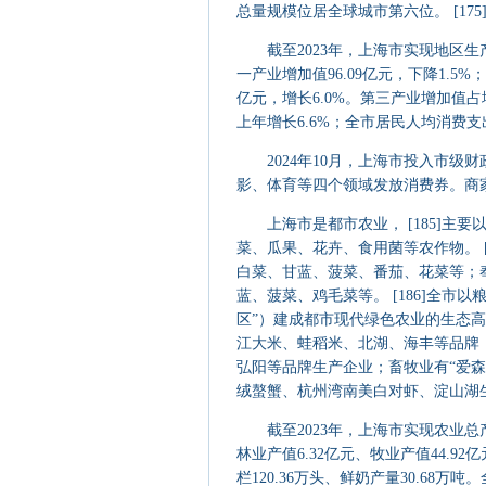
总量规模位居全球城市第六位。 [175
截至2023年，上海市实现地区生产总值
一产业增加值96.09亿元，下降1.5%；
亿元，增长6.0%。第三产业增加值占
上年增长6.6%；全市居民人均消费支出52
2024年10月，上海市投入市级财
影、体育等四个领域发放消费券。商家
上海市是都市农业， [185]主要以
菜、瓜果、花卉、食用菌等农作物。 
白菜、甘蓝、菠菜、番茄、花菜等；
蓝、菠菜、鸡毛菜等。 [186]全
区”）建成都市现代绿色农业的生态
江大米、蛙稻米、北湖、海丰等品牌
弘阳等品牌生产企业；畜牧业有“爱森”
绒螯蟹、杭州湾南美白对虾、淀山湖生态
截至2023年，上海市实现农业总产值2
林业产值6.32亿元、牧业产值44.92
栏120.36万头、鲜奶产量30.68万