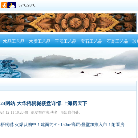
水晶工艺品
木质工艺品
玉器工艺品
宝石工艺品
石膏工艺品
玻
024网站-大华梧桐樾楼盘详情-上海房天下
24-12-11 10:20:48 ※发布作者:佚名 ※出自何处:
桐樾 火爆认购中！建面约91~150m²高层/叠墅加推入市！附看房