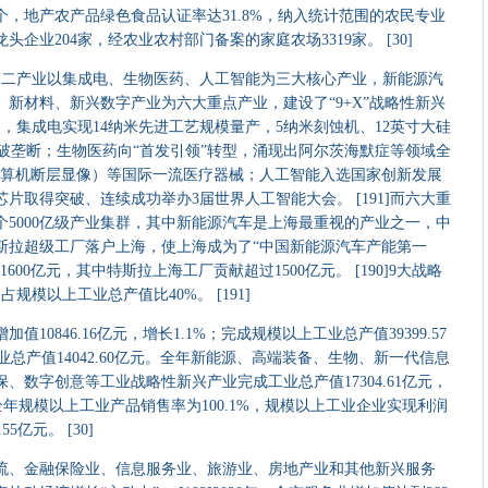
6个，地产农产品绿色食品认证率达31.8%，纳入统计范围的农民专业
头企业204家，经农业农村部门备案的家庭农场3319家。 [30]
]第二产业以集成电、生物医药、人工智能为三大核心产业，新能源汽
新材料、新兴数字产业为六大重点产业，建设了“9+X”战略性新兴
其中，集成电实现14纳米先进工艺规模量产，5纳米刻蚀机、12英寸大硅
打破垄断；生物医药向“首发引领”转型，涌现出阿尔茨海默症等领域全
射计算机断层显像）等国际一流医疗器械；人工智能入选国家创新发展
片取得突破、连续成功举办3届世界人工智能大会。 [191]而六大重
个5000亿级产业集群，其中新能源汽车是上海最重视的产业之一，中
斯拉超级工厂落户上海，使上海成为了“中国新能源汽车产能第一
600亿元，其中特斯拉上海工厂贡献超过1500亿元。 [190]9大战略
占规模以上工业总产值比40%。 [191]
0846.16亿元，增长1.1%；完成规模以上工业总产值39399.57
业总产值14042.60亿元。全年新能源、高端装备、生物、新一代信息
、数字创意等工业战略性新兴产业完成工业总产值17304.61亿元，
全年规模以上工业产品销售率为100.1%，规模以上工业企业实现利润
55亿元。 [30]
、金融保险业、信息服务业、旅游业、房地产业和其他新兴服务