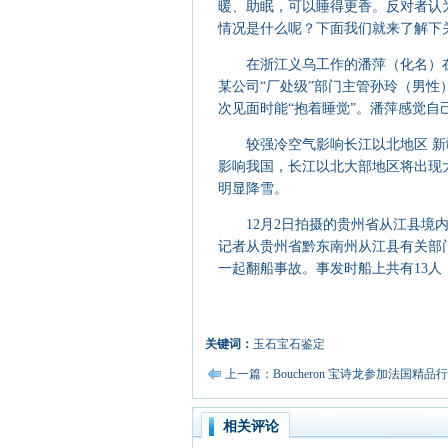
暖、助眠，可以睡得更香。反对者认
情况是什么呢？下面我们就来了解下
在浙江义乌工作的潘萍（化名）在
某公司“厂处级”部门主管孙玲（男
次见面时能“抱着睡觉”。潘萍感觉自
较强冷空气影响长江以北地区 新疆
影响我国，长江以北大部地区将出现
明显降雪。
12月2日拍摄的贵州省从江县境内
记者从贵州省黔东南州从江县有关部门
一起翻船事故。事发时船上共有13人
关键词：
玉石宝石鉴定
上一篇：Boucheron 宝诗龙参加法国精
相关评论