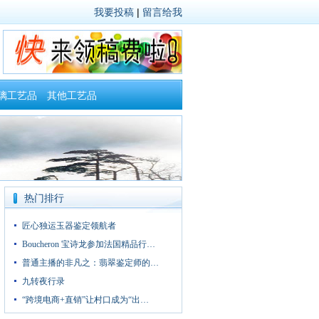
我要投稿
|
留言给我
璃工艺品
其他工艺品
热门排行
匠心独运玉器鉴定领航者
Boucheron 宝诗龙参加法国精品行…
普通主播的非凡之：翡翠鉴定师的…
九转夜行录
“跨境电商+直销”让村口成为“出…