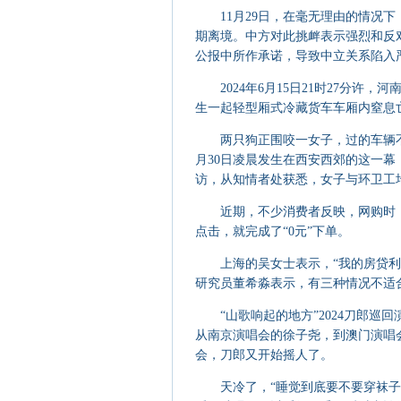
11月29日，在毫无理由的情况下
期离境。中方对此挑衅表示强烈和反
公报中所作承诺，导致中立关系陷入
2024年6月15日21时27分许，
生一起轻型厢式冷藏货车车厢内窒息亡
两只狗正围咬一女子，过的车辆不停
月30日凌晨发生在西安西郊的这一幕
访，从知情者处获悉，女子与环卫工
近期，不少消费者反映，网购时，系
点击，就完成了“0元”下单。
上海的吴女士表示，“我的房贷利率原
研究员董希淼表示，有三种情况不适
“山歌响起的地方”2024刀郎巡
从南京演唱会的徐子尧，到澳门演唱
会，刀郎又开始摇人了。
天冷了，“睡觉到底要不要穿袜子”