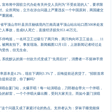
，宣布将中国驻立代办处有关外交人员列为“不受欢迎的人”，要求限
对。众所周知，立方在涉台问题上严重违反一个中国原则，两国建交
严重困难。
河南省平顶山市叶县洪庄杨镇境内兰南高速平顶山站出站口西500米处发
人事故，造成8人死亡，直接经济损失953.46万元。
鸣笛，一名环卫工过吸引了两只狗，两只狗向环卫工追去……11
，被网友拍下。事发现场。新闻截图12月1日，上游新闻记者经过走
均受伤，但无生命。
统默认的第一付款方式变成了“先用后付”，消费者一不留神手滑
本是4.2%，现在下调到3.3%了，后悔提前还房贷了。”招联首席
合提前还贷，你了解吗?
回演唱会厦门站，火爆开唱！每一站演唱会，刀郎都会带火一个伴唱，
会的郝雷，一个个伴唱火爆出圈，受到大家关注。而如今厦门演唱
这个问题又成了家庭讨论的热点。支持者认为：穿袜子睡觉能保