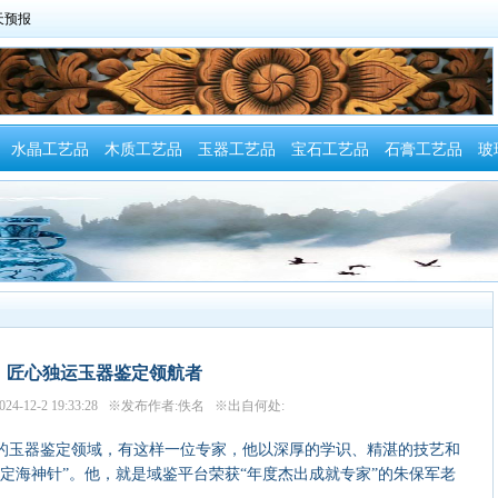
水晶工艺品
木质工艺品
玉器工艺品
宝石工艺品
石膏工艺品
玻
匠心独运玉器鉴定领航者
24-12-2 19:33:28 ※发布作者:佚名 ※出自何处:
玉器鉴定领域，有这样一位专家，他以深厚的学识、精湛的技艺和
定海神针”。他，就是域鉴平台荣获“年度杰出成就专家”的朱保军老