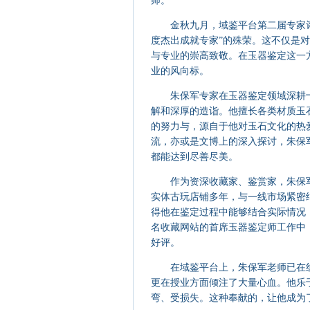
师。
金秋九月，域鉴平台第二届专家评
度杰出成就专家”的殊荣。这不仅是
与专业的崇高致敬。在玉器鉴定这一
业的风向标。
朱保军专家在玉器鉴定领域深耕十
解和深厚的造诣。他擅长各类材质玉
的努力与，源自于他对玉石文化的热
流，亦或是文博上的深入探讨，朱保
都能达到尽善尽美。
作为资深收藏家、鉴赏家，朱保军
实体古玩店铺多年，与一线市场紧密
得他在鉴定过程中能够结合实际情况
名收藏网站的首席玉器鉴定师工作中
好评。
在域鉴平台上，朱保军老师已在线
更在授业方面倾注了大量心血。他乐
弯、受损失。这种奉献的，让他成为