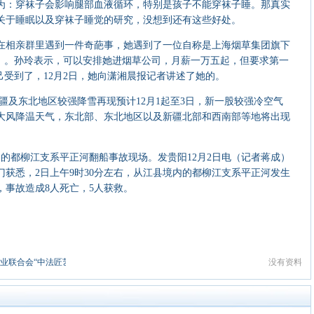
为：穿袜子会影响腿部血液循环，特别是孩子不能穿袜子睡。那真实
关于睡眠以及穿袜子睡觉的研究，没想到还有这些好处。
相亲群里遇到一件奇葩事，她遇到了一位自称是上海烟草集团旗下
性）。孙玲表示，可以安排她进烟草公司，月薪一万五起，但要求第一
己受到了，12月2日，她向潇湘晨报记者讲述了她的。
及东北地区较强降雪再现预计12月1起至3日，新一股较强冷空气
大风降温天气，东北部、东北地区以及新疆北部和西南部等地将出现
的都柳江支系平正河翻船事故现场。发贵阳12月2日电（记者蒋成）
获悉，2日上午9时30分左右，从江县境内的都柳江支系平正河发生
，事故造成8人死亡，5人获救。
品行业联合会“中法匠艺游园会”展览
没有资料