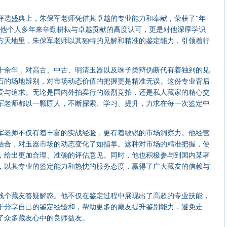
选盛典上，朱保军老师凭借其卓越的专业能力和奉献，荣获了“年
对他个人多年来辛勤耕耘与卓越贡献的高度认可，更是对他深厚学识
方天地里，朱保军老师以其独特的见解和精准的鉴定能力，引领着行
余年，对高古、中古、明清玉器以及珠子类辩伪断代有着独到的见
石的场地辨别，对市场动态价值的把握更是精准无误。这份专业背后
爱与追求。无论是国内外拍卖行的激烈竞拍，还是私人藏家的精心交
军老师都以一颗匠人，不断探索、学习、提升，力求在每一次鉴定中
老师不仅有着丰富的实战经验，更有着敏锐的市场洞察力。他经营
结合，对玉器市场的动态变化了如指掌。这种对市场的精准把握，使
，给出更加合理、准确的评估意见。同时，他也积极参与到国内某著
，以其专业的鉴定能力和热忱的服务态度，赢得了广大藏友的信赖与
个藏友答疑解惑。他不仅在鉴定过程中展现出了高超的专业技能，
于分享自己的鉴定经验和，帮助更多的藏友提升鉴别能力，避免走
了众多藏友心中的良师益友。