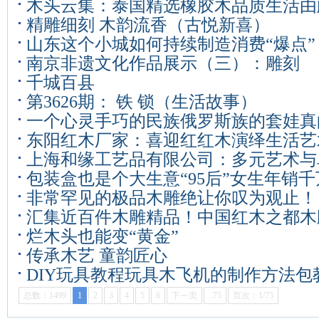
木头云集：泰国精选橡胶木品质生活由
精雕细刻 木韵流香（古悦新喜）
山东这个小城如何持续制造消费“爆点”
南京非遗文化作品展示（三）：雕刻
千城百县
第3626期： 铁 锁（生活故事）
一个心灵手巧的民族俄罗斯族的套娃真
东阳红木厂家：喜迎红红木演绎生活艺
上海和缘工艺品有限公司：多元艺术与
包装盒也是个大生意“95后”女生年销
满足多元需求
非常罕见的极品木雕绝让你叹为观止！
额占全国90%
汇集近百件木雕精品！中国红木之都木
烂木头也能变“黄金”
开展
传承木艺 童韵匠心
DIY玩具教程玩具木飞机的制作方法包
总数：1499
1
2
3
4
5
6
下一页
..75
页次：1/75