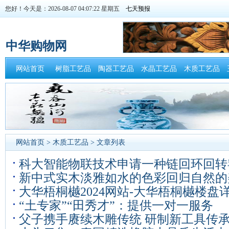
您好！今天是：2026-08-07 04:07:22 星期五
中华购物网
网站首页
树脂工艺品
陶器工艺品
水晶工艺品
木质工艺品
网站首页
>
木质工艺品
> 文章列表
科大智能物联技术申请一种链回环回转
新中式实木淡雅如水的色彩回归自然的
制方法专利能够实现煤气消耗量的节约
大华梧桐樾2024网站-大华梧桐樾楼盘
“土专家”“田秀才”：提供一对一服务
下
父子携手赓续木雕传统 研制新工具传